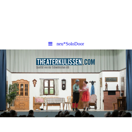
neu*SoloDoor
THEATERKULISSEN.COM